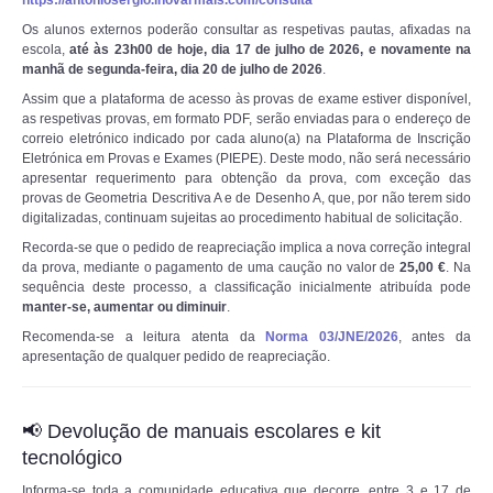
https://antoniosergio.inovarmais.com/consulta
Os alunos externos poderão consultar as respetivas pautas, afixadas na
escola,
até às 23h00 de hoje, dia 17 de julho de 2026, e novamente na
manhã de segunda-feira, dia 20 de julho de 2026
.
Assim que a plataforma de acesso às provas de exame estiver disponível,
as respetivas provas, em formato PDF, serão enviadas para o endereço de
correio eletrónico indicado por cada aluno(a) na Plataforma de Inscrição
Eletrónica em Provas e Exames (PIEPE). Deste modo, não será necessário
apresentar requerimento para obtenção da prova, com exceção das
provas de Geometria Descritiva A e de Desenho A, que, por não terem sido
digitalizadas, continuam sujeitas ao procedimento habitual de solicitação.
Recorda-se que o pedido de reapreciação implica a nova correção integral
da prova, mediante o pagamento de uma caução no valor de
25,00 €
. Na
sequência deste processo, a classificação inicialmente atribuída pode
manter-se, aumentar ou diminuir
.
Recomenda-se a leitura atenta da
Norma 03/JNE/2026
, antes da
apresentação de qualquer pedido de reapreciação.
📢 Devolução de manuais escolares e kit
tecnológico
Informa-se toda a comunidade educativa que decorre, entre 3 e 17 de