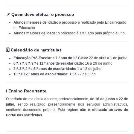
📌 Quem deve efetuar o processo
Alunos menores de idade:
o processo é realizado pelo Encarregado
de Educação.
Alunos maiores de idade:
o processo é efetuado pelo próprio aluno.
🗓️ Calendário de matrículas
Educação Pré-Escolar e 1.º ano do 1.º Ciclo:
22 de abril a 1 de junho
6.º, 7.º, 8.º, 9.º e 11.º anos de escolaridade:
16 a 29 de junho
2.º, 3.º, 4.º e 5.º anos de escolaridade:
1 a 13 de julho
10.º e 12.º anos de escolaridade:
15 a 22 de julho
ℹ️ Ensino Recorrente
O período de matrícula decorre, preferencialmente, de
16 de junho a 22 de
julho
, sendo realizado presencialmente nos serviços administrativos,
mediante documento próprio. Este regime
não é efetuado através do
Portal das Matrículas
.