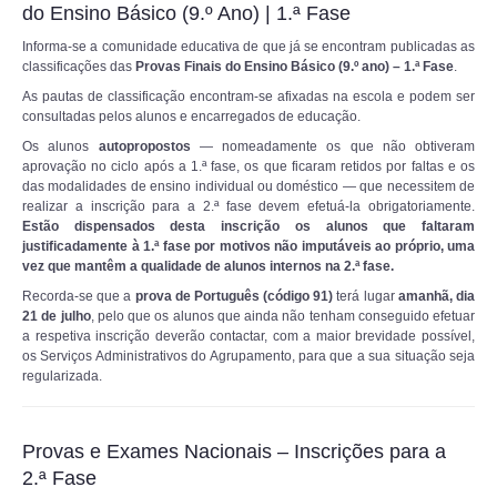
do Ensino Básico (9.º Ano) | 1.ª Fase
Informa-se a comunidade educativa de que já se encontram publicadas as
classificações das
Provas Finais do Ensino Básico (9.º ano) – 1.ª Fase
.
As pautas de classificação encontram-se afixadas na escola e podem ser
consultadas pelos alunos e encarregados de educação.
Os alunos
autopropostos
— nomeadamente os que não obtiveram
aprovação no ciclo após a 1.ª fase, os que ficaram retidos por faltas e os
das modalidades de ensino individual ou doméstico — que necessitem de
realizar a inscrição para a 2.ª fase devem efetuá-la obrigatoriamente
.
Estão dispensados desta inscrição os alunos que faltaram
justificadamente à 1.ª fase por motivos não imputáveis ao próprio, uma
vez que mantêm a qualidade de alunos internos na 2.ª fase.
Recorda-se que a
prova de Português (código 91)
terá lugar
amanhã, dia
21 de julho
, pelo que os alunos que ainda não tenham conseguido efetuar
a respetiva inscrição deverão contactar, com a maior brevidade possível,
os Serviços Administrativos do Agrupamento, para que a sua situação seja
regularizada.
Provas e Exames Nacionais – Inscrições para a
2.ª Fase